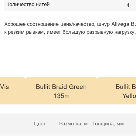
Количество нитей
4
Хорошее соотношение цена/качество, шнур Allvega Bul
к резким рывкам, имеет большую разрывную нагрузку.
-Vis
Bullit Braid Green
Bullit 
m
135m
Yell
Цвет
Размотка
, м
Толщина
, мм