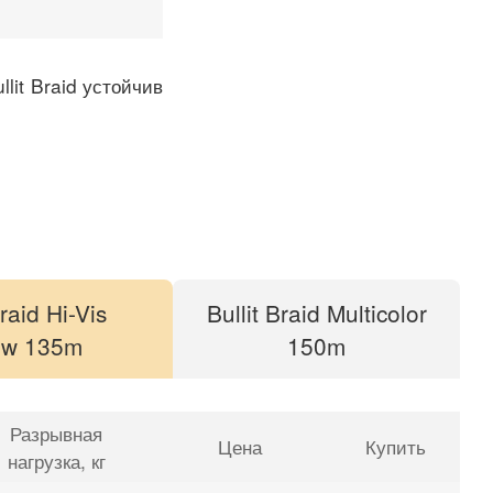
lit Braid устойчив
Braid Hi-Vis
Bullit Braid Multicolor
ow 135m
150m
Разрывная
Цена
Купить
нагрузка
, кг