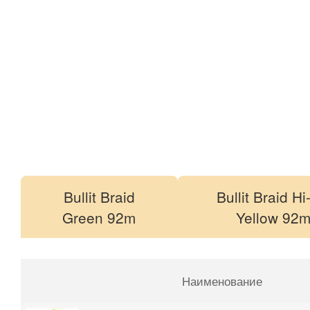
Bullit Braid
Bullit Braid Hi
Green 92m
Yellow 92
Наименование