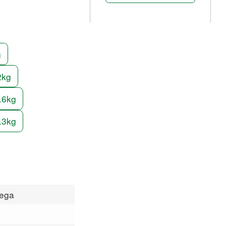
g
2kg
.6kg
.3kg
vega