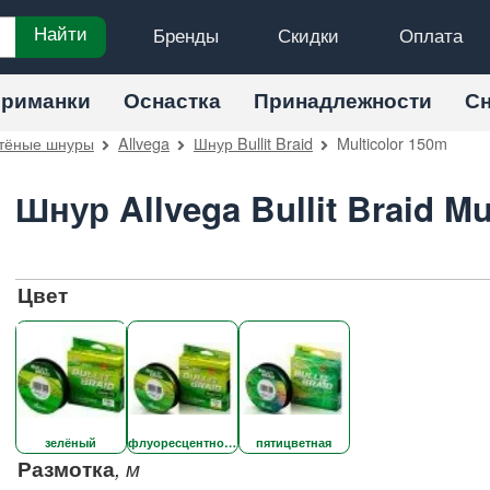
Бренды
Скидки
Оплата
Найти
риманки
Оснастка
Принадлежности
С
тёные шнуры
Allvega
Шнур Bullit Braid
Multicolor 150m
Шнур Allvega Bullit Braid Mu
Цвет
зелёный
флуоресцентно-желтый
пятицветная
Размотка
, м