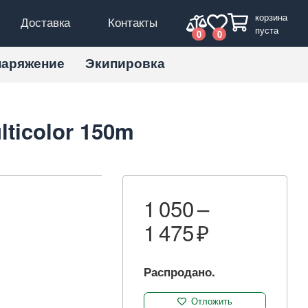
корзина
Доставка
Контакты
пуста
0
0
наряжение
Экипировка
lticolor 150m
1 050 –
1 475
Распродано.
Отложить