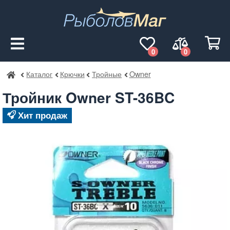
0
0
Каталог
Крючки
Тройные
Owner
РыболовМаг
Тройник Owner ST-36BC
Хит продаж