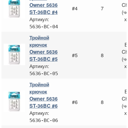
Ch
Owner 5636
#4
7
(ч
ST-36BC #4
Артикул:
х
5636-BC-04
Тройной
B
крючок
Ch
Owner 5636
#5
8
(ч
ST-36BC #5
Артикул:
х
5636-BC-05
Тройной
B
крючок
Ch
Owner 5636
#6
8
(ч
ST-36BC #6
Артикул:
х
5636-BC-06