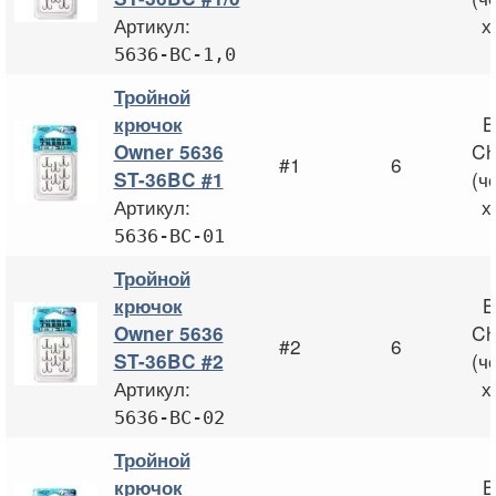
Артикул:
х
5636-BC-1,0
Тройной
B
крючок
Ch
Owner 5636
#1
6
(ч
ST-36BC #1
Артикул:
х
5636-BC-01
Тройной
B
крючок
Ch
Owner 5636
#2
6
(ч
ST-36BC #2
Артикул:
х
5636-BC-02
Тройной
B
крючок