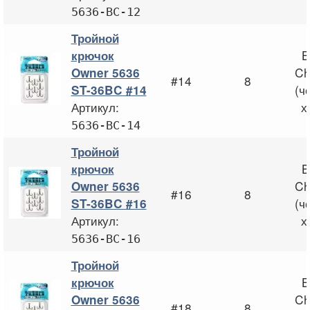
5636-BC-12
Тройной
B
крючок
Ch
Owner 5636
#14
8
(ч
ST-36BC #14
Артикул:
х
5636-BC-14
Тройной
B
крючок
Ch
Owner 5636
#16
8
(ч
ST-36BC #16
Артикул:
х
5636-BC-16
Тройной
B
крючок
Ch
Owner 5636
#18
8