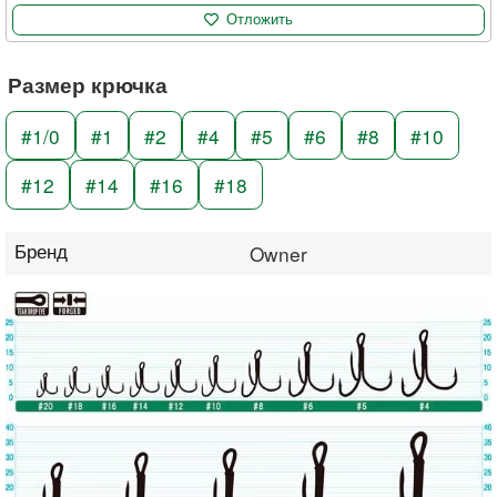
Отложить
Размер крючка
#1/0
#1
#2
#4
#5
#6
#8
#10
#12
#14
#16
#18
Бренд
Owner