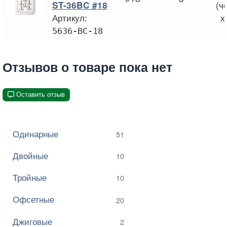
(ч
ST-36BC #18
Артикул:
х
5636-BC-18
Отзывов о товаре пока нет
Оставить отзыв
Одинарные
51
Двойные
10
Тройные
10
Офсетные
20
Джиговые
2