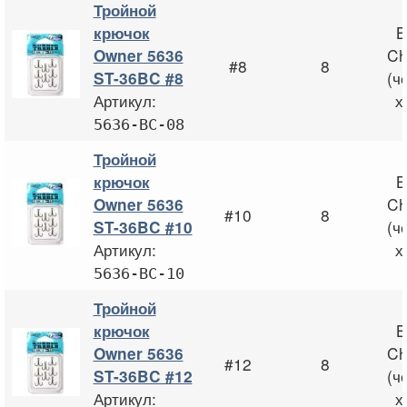
Тройной
B
крючок
Ch
Owner 5636
#8
8
(ч
ST-36BC #8
Артикул:
х
5636-BC-08
Тройной
B
крючок
Ch
Owner 5636
#10
8
(ч
ST-36BC #10
Артикул:
х
5636-BC-10
Тройной
B
крючок
Ch
Owner 5636
#12
8
(ч
ST-36BC #12
Артикул:
х