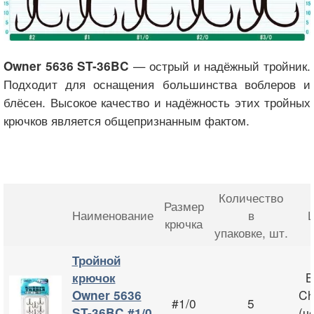
— острый и надёжный тройник.
Owner 5636 ST-36BC
Подходит для оснащения большинства воблеров и
блёсен. Высокое качество и надёжность этих тройных
крючков является общепризнанным фактом.
Количество
Размер
Наименование
в
Ц
крючка
упаковке
, шт.
Тройной
B
крючок
Ch
Owner 5636
#1/0
5
(ч
ST-36BC #1/0