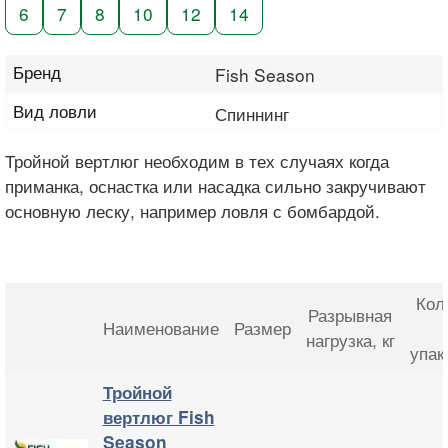
6
7
8
10
12
14
Бренд
Fish Season
Вид ловли
Спиннинг
Тройной вертлюг необходим в тех случаях когда
приманка, оснастка или насадка сильно закручивают
основную леску, например ловля с бомбардой.
Кол
Разрывная
Наименование
Размер
нагрузка
, кг
упак
Тройной
вертлюг Fish
Season