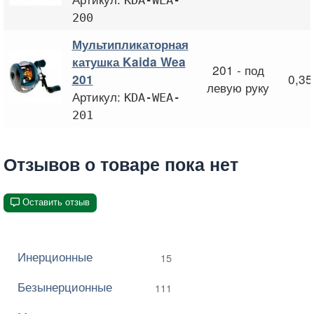
200
Мультипликаторная
катушка Kaida Wea
201 - под
0,3
201
левую руку
Артикул:
KDA-WEA-
201
Отзывов о товаре пока нет
Оставить отзыв
Инерционные
15
Безынерционные
111