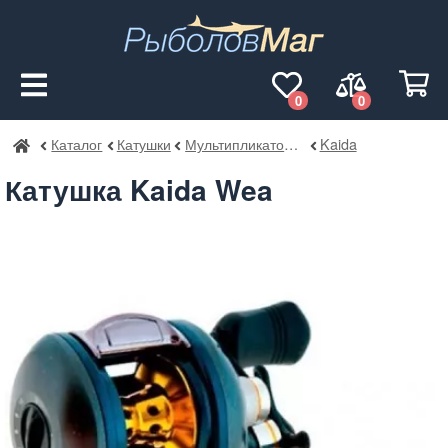
0
0
Каталог
Катушки
Мультипликаторные
Kaida
РыболовМаг
Катушка Kaida Wea