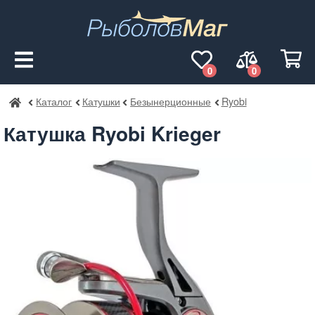
0
0
Каталог
Катушки
Безынерционные
Ryobi
РыболовМаг
Катушка Ryobi Krieger